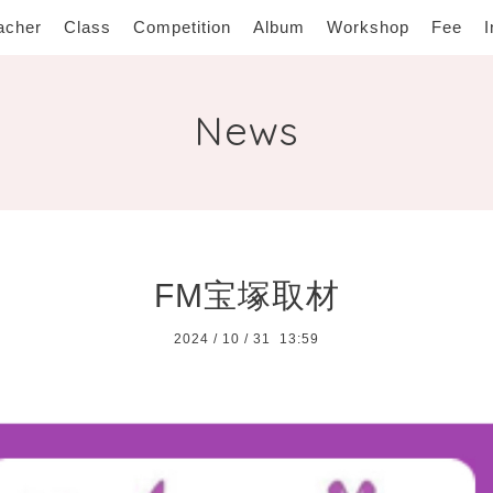
acher
Class
Competition
Album
Workshop
Fee
I
News
FM宝塚取材
2024
/
10
/
31 13:59